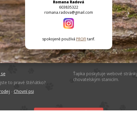
Romana Radová
603835322
romana.radova@gmail.com
spokojeně používá
PROFI
tarif.
 se
Ťapka poskytuje webové stránk
chovatelským stanicím.
jste to pravé štěňátko?
rodej
-
Chovní psi
Tvorba webu zdarma s Ťapkou