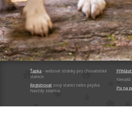
Ťapka
- webové stránky pro chovatelské
Přihlásit
stanice.
Nenašli 
Registrovat
svoji stanici nebo pejska.
Psi na p
Navždy zdarma.