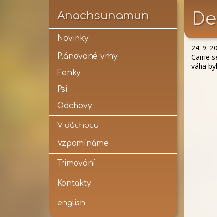
Anachsunamun
De
Novinky
24. 9. 2
Plánované vrhy
Carrie s
váha byl
Fenky
Psi
Odchovy
V důchodu
Vzpomínáme
Trimování
Kontakty
english