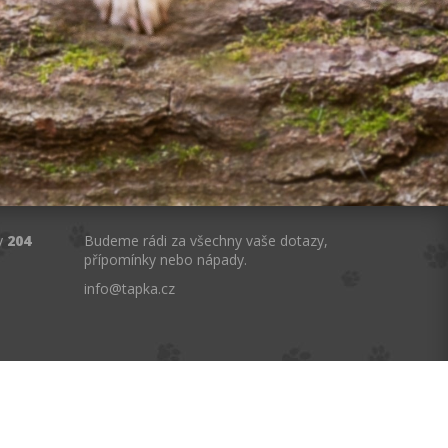
y
204
Budeme rádi za všechny vaše dotazy,
přípomínky nebo nápady.
info
@
tapka.cz