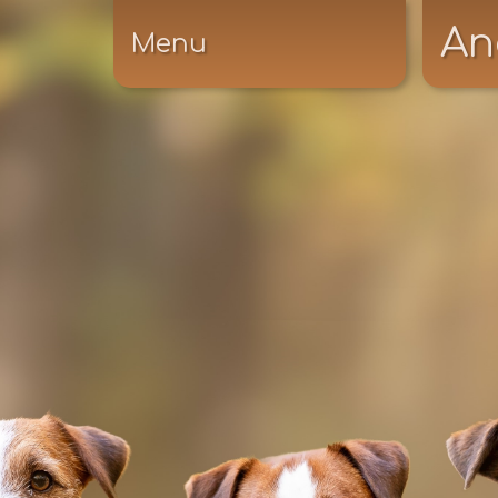
An
Menu